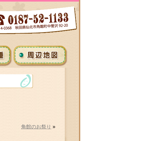
角館のお祭り
»