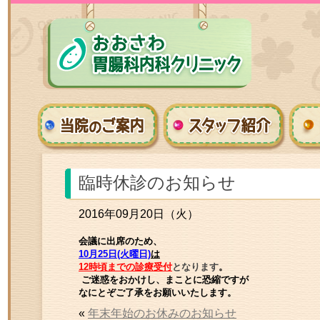
臨時休診のお知らせ
2016年09月20日（火）
会議に出席のため、
10
月25日(火曜日)
は
12
時頃までの診療受付
となります
。
ご迷惑をおかけし
、
まことに恐縮ですが
なにとぞご了承をお願いいたします。
«
年末年始のお休みのお知らせ