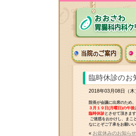
臨時休診のお
2018年03月08日（木
院長が会議に出席のため、
３月１９日(月曜日)の午後
臨時休診
とさせて頂きます
ご迷惑をおかけし
、
まこ
なにとぞご了承をお願いい
«
お盆休みのお知ら