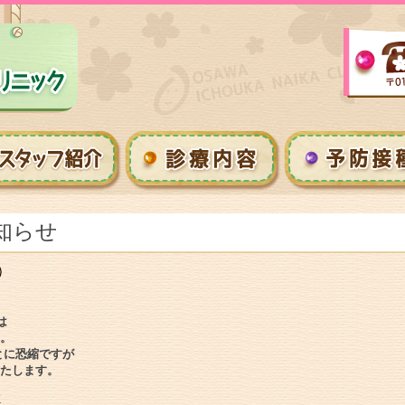
知らせ
）
は
。
とに恐縮ですが
たします。
せ