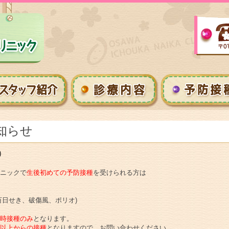
知らせ
）
ニックで
生後初めての予防接種
を受けられる方は
百日せき、破傷風、ポリオ)
時接種のみ
となります。
以上からの接種
となりますので、お問い合わせください。