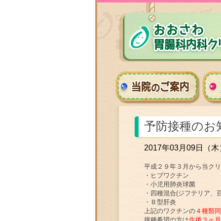
予防接種のお
2017年03月09日（木
平成２９年３月から当クリ
・ヒブワクチン
・小児用肺炎球菌
・四種混合(ジフテリア、
・Ｂ型肝炎
上記のワクチンの
４種類同
接種希望の方は
生後３ヶ月